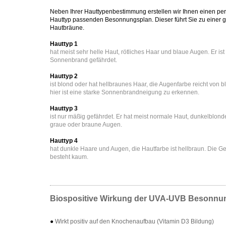
Neben Ihrer Hauttypenbestimmung erstellen wir Ihnen einen per
Hauttyp passenden Besonnungsplan. Dieser führt Sie zu einer
Hautbräune.
Hauttyp 1
hat meist sehr helle Haut, rötliches Haar und blaue Augen. Er is
Sonnenbrand gefährdet.
Hauttyp 2
ist blond oder hat hellbraunes Haar, die Augenfarbe reicht von b
hier ist eine starke Sonnenbrandneigung zu erkennen.
Hauttyp 3
ist nur mäßig gefährdet. Er hat meist normale Haut, dunkelblond
graue oder braune Augen.
Hauttyp 4
hat dunkle Haare und Augen, die Hautfarbe ist hellbraun. Die 
besteht kaum.
Biospositive Wirkung der UVA-UVB Besonnu
●
Wirkt positiv auf den Knochenaufbau (Vitamin D3 Bildung)