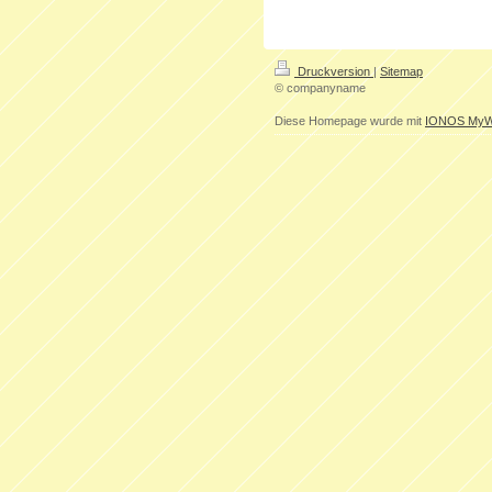
Druckversion
|
Sitemap
© companyname
Diese Homepage wurde mit
IONOS MyW