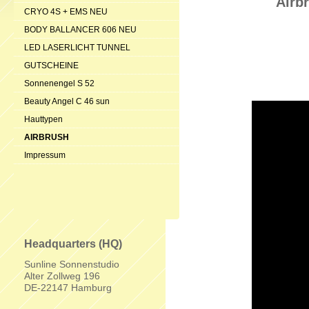
Airbr
CRYO 4S + EMS NEU
BODY BALLANCER 606 NEU
LED LASERLICHT TUNNEL
GUTSCHEINE
Viel
Sonnenengel S 52
Beauty Angel C 46 sun
Hauttypen
AIRBRUSH
Impressum
Headquarters (HQ)
Sunline Sonnenstudio
Alter Zollweg 196
DE-22147 Hamburg